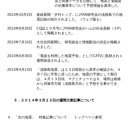
震と関連データを公開して、地震と電磁波
の伝搬異常について予想理論を講演した。
2013年10月2日
産経新聞「夕刊トップ」にJYAN研究会の淡路島での地
震記録が紹介されました。（ウェブ版も）
2013年9月20日
CQ誌１０月号にJYAN研究会がハムの社会貢献（５P）
として掲載されました。
2013年7月10日
大分合同新聞に、研究総会と情報配信の決定が掲載さ
れました。
2013年6月30日
「電波を利用した地震予知」としてCATVに取材され１
週間放送されました。
2013年4月13日
「淡路島地震」は２３日程前から異常が確認され、４
月７日に平常に戻ったため、地震の予測として期日
は、４月１３日頃、マグニチュードは６、場所は姫路
から貝塚市方面（淡路島方向）と予想する事ができ
た。
５．２０１４年３月２３日の週間大衆記事について
Ａ．「次の地震」 特集記事について トップページ参照