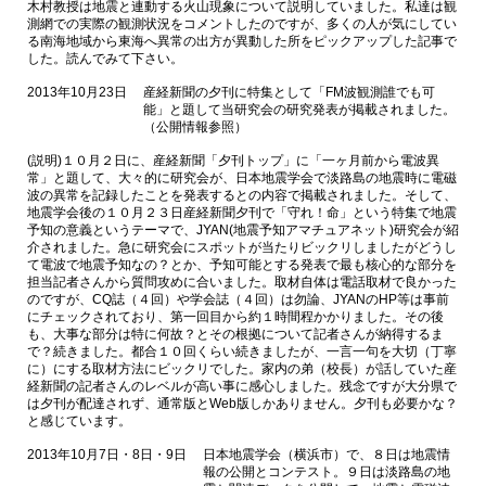
木村教授は地震と連動する火山現象について説明していました。私達は観
測網での実際の観測状況をコメントしたのですが、多くの人が気にしてい
る南海地域から東海へ異常の出方が異動した所をピックアップした記事で
した。読んでみて下さい。
2013年10月23日
産経新聞の夕刊に特集として「FM波観測誰でも可
能」と題して当研究会の研究発表が掲載されました。
（公開情報参照）
(説明)１０月２日に、産経新聞「夕刊トップ」に「一ヶ月前から電波異
常」と題して、大々的に研究会が、日本地震学会で淡路島の地震時に電磁
波の異常を記録したことを発表するとの内容で掲載されました。そして、
地震学会後の１０月２３日産経新聞夕刊で「守れ！命」という特集で地震
予知の意義というテーマで、JYAN(地震予知アマチュアネット)研究会が紹
介されました。急に研究会にスポットが当たりビックリしましたがどうし
て電波で地震予知なの？とか、予知可能とする発表で最も核心的な部分を
担当記者さんから質問攻めに合いました。取材自体は電話取材で良かった
のですが、CQ誌（４回）や学会誌（４回）は勿論、JYANのHP等は事前
にチェックされており、第一回目から約１時間程かかりました。その後
も、大事な部分は特に何故？とその根拠について記者さんが納得するま
で？続きました。都合１０回くらい続きましたが、一言一句を大切（丁寧
に）にする取材方法にビックリでした。家内の弟（校長）が話していた産
経新聞の記者さんのレベルが高い事に感心しました。残念ですが大分県で
は夕刊が配達されず、通常版とWeb版しかありません。夕刊も必要かな？
と感じています。
2013年10月7日・8日・9日
日本地震学会（横浜市）で、８日は地震情
報の公開とコンテスト。９日は淡路島の地